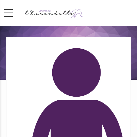
Logopède
Wiam El Harrak