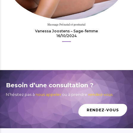
Massage Prénatal et postnatal
Vanessa Joostens – Sage-femme
16/10/2024
Besoin d’une consultation ?
N’hésitez pas à
nous appeler
ou à prendre
rendez-vous
.
RENDEZ-VOUS