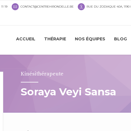
 11 19
CONTACT@CENTREHIRONDELLE.BE
RUE DU ZODIAQUE 40A, 1190
ACCUEIL
THÉRAPIE
NOS ÉQUIPES
BLOG
Kinésithérapeute
Soraya Veyi Sansa