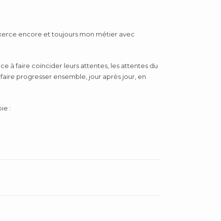
xerce encore et toujours mon métier avec
 à faire coïncider leurs attentes, les attentes du
faire progresser ensemble, jour après jour, en
ie :