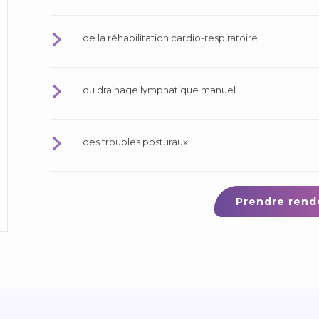
de la réhabilitation cardio-respiratoire
du drainage lymphatique manuel
des troubles posturaux
Prendre rend