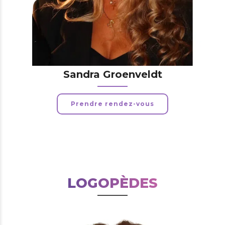
Sandra Groenveldt
Prendre rendez-vous
LOGOPÈDES