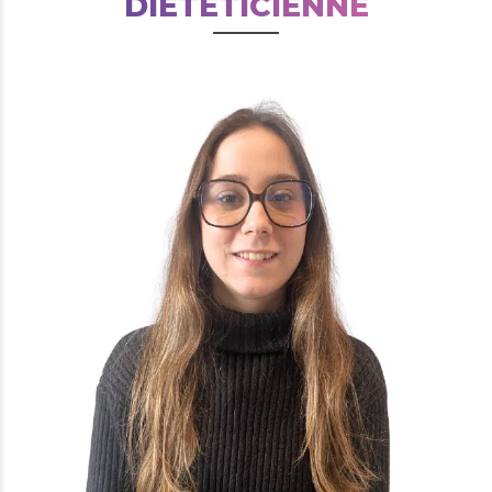
DIÉTÉTICIENNE