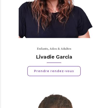
Enfants, Ados & Adultes
Livadie Garcia
Prendre rendez-vous