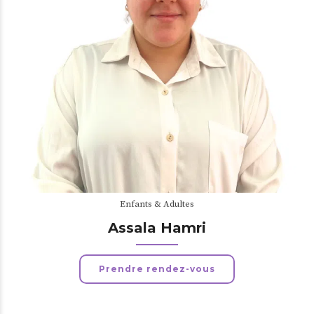
Enfants & Adultes
Assala Hamri
Prendre rendez-vous