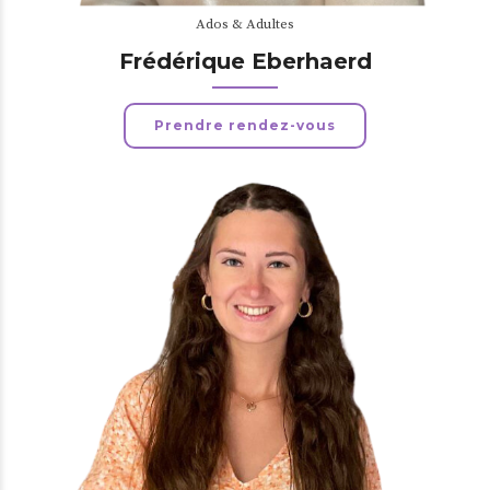
Ados & Adultes
Frédérique Eberhaerd
Prendre rendez-vous