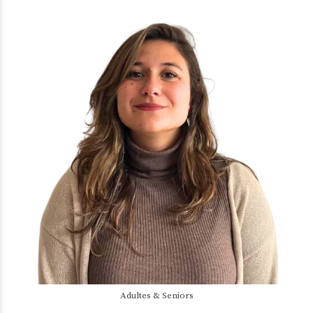
Adultes & Seniors