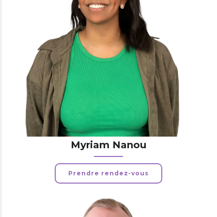
Myriam Nanou
Prendre rendez-vous