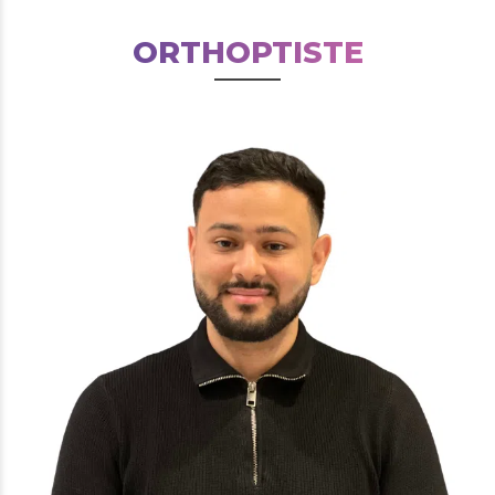
ORTHOPTISTE