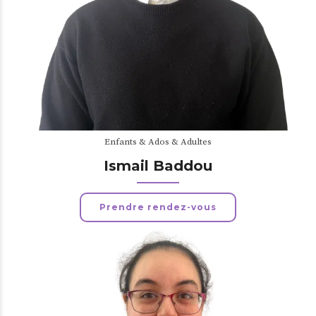
Enfants & Ados & Adultes
Ismail Baddou
Prendre rendez-vous