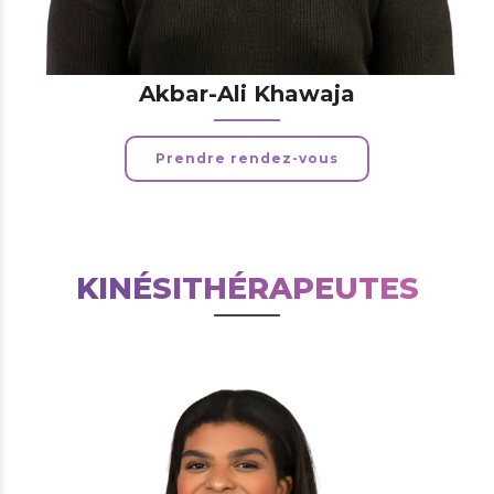
Akbar-Ali Khawaja
Prendre rendez-vous
KINÉSITHÉRAPEUTES