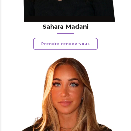
Sahara Madani
Prendre rendez-vous