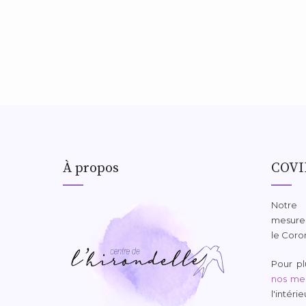
À propos
COVI
Notre
mesures
le Coro
Pour plu
nos mes
l'intéri