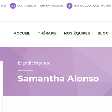
 11 19
CONTACT@CENTREHIRONDELLE.BE
RUE DU ZODIAQUE 40A, 1190
ACCUEIL
THÉRAPIE
NOS ÉQUIPES
BLOG
Ergothérapeute
Samantha Alonso