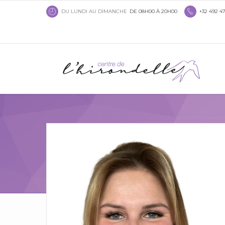
DU LUNDI AU DIMANCHE
DE 08H00 À 20H00
+32 492 47