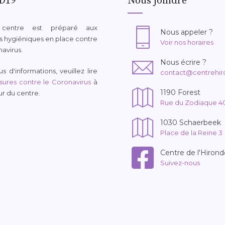
D19
Nous joindre
 centre est préparé aux
Nous appeler ?
 hygiéniques en place contre
Voir nos horaires
navirus.
Nous écrire ?
s d'informations, veuillez lire
contact@centrehir
ures contre le Coronavirus
à
1190 Forest
eur du centre.
Rue du Zodiaque 4
1030 Schaerbeek
Place de la Reine 3
Centre de l'Hirond
Suivez-nous