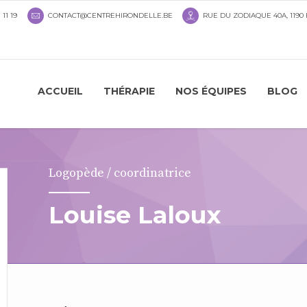
 11 19
CONTACT@CENTREHIRONDELLE.BE
RUE DU ZODIAQUE 40A, 1190
ACCUEIL
THÉRAPIE
NOS ÉQUIPES
BLOG
Logopède / coordinatrice
Louise Laloux