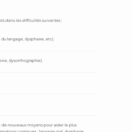
ts dans les difficultés suivantes :
e du langage, dysphasie, etc).
exie, dysorthographie).
.
 de nouveaux moyens pour aider le plus
rmations continues : langage oral, dysphasie,