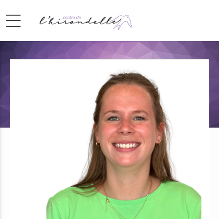
Logopède / coordinatrice
Charlotte Somers