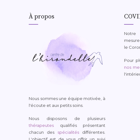
À propos
COVI
Notre
mesures
le Coro
Pour plu
nos mes
l'intéri
Nous sommes une équipe motivée, à
l'écoute et aux petits soins.
Nous disposons de plusieurs
thérapeutes
qualifiés présentant
chacun des
spécialités
différentes.
L'objectif est de vous offrir un suivi