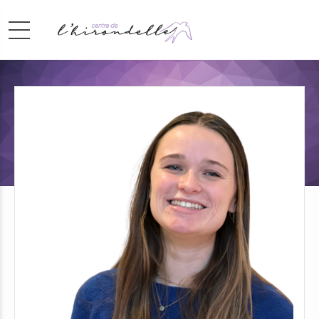
Logopède
Clotilde Lefébure